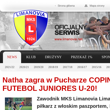
Strona główna
Mapa strony
NEWS
KLUB
DRUŻYNY
PRZEKAŻ 1%
SPON
2021/22
2020/21
2019/20
2018/19
2017/18
2016/17
2015/16
20
LINKI
Natha zagra w Pucharze COP
FUTEBOL JUNIORES U-20!
Zawodnik MKS Limanovia Limano
piłkarz z włoskim paszportem, 