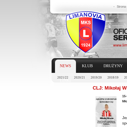
Strona
NEWS
KLUB
DRUŻYNY
2021/22
2020/21
2019/20
2018/19
2
LINKI
CLJ: Mikołaj W
15-
Mło
Je
sp