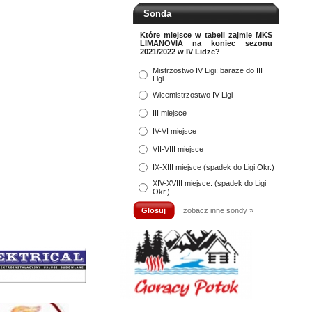
Sonda
Które miejsce w tabeli zajmie MKS
LIMANOVIA na koniec sezonu
2021/2022 w IV Lidze?
Mistrzostwo IV Ligi: baraże do III
Ligi
Wicemistrzostwo IV Ligi
III miejsce
IV-VI miejsce
VII-VIII miejsce
IX-XIII miejsce (spadek do Ligi Okr.)
XIV-XVIII miejsce: (spadek do Ligi
Okr.)
zobacz inne sondy »