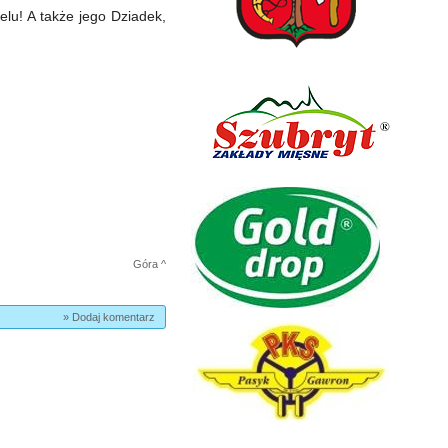
lu! A także jego Dziadek,
Góra ^
» Dodaj komentarz