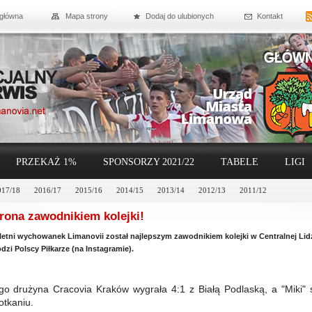
 główna
Mapa strony
Dodaj do ulubionych
Kontakt
PRZEKAŻ 1%
SPONSORZY 2021/22
TABELE
LIGI
017/18
2016/17
2015/16
2014/15
2013/14
2012/13
2011/12
rona zawodnikiem kolejki!
letni wychowanek Limanovii został najlepszym zawodnikiem kolejki w Centralnej Lid
dzi Polscy Piłkarze (na Instagramie).
go drużyna Cracovia Kraków wygrała 4:1 z Białą Podlaską, a "Miki" s
otkaniu.