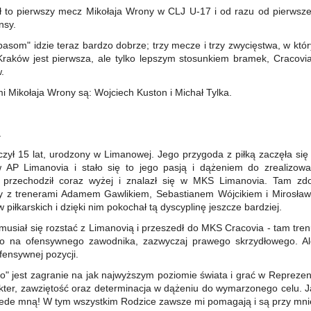
ł to pierwszy mecz Mikołaja Wrony w CLJ U-17 i od razu od pierwszej 
nsy.
asom" idzie teraz bardzo dobrze; trzy mecze i trzy zwycięstwa, w któ
raków jest pierwsza, ale tylko lepszym stosunkiem bramek, Cracovi
.
 Mikołaja Wrony są: Wojciech Kuston i Michał Tylka.
A
ył 15 lat, urodzony w Limanowej. Jego przygoda z piłką zaczęła się j
 AP Limanovia i stało się to jego pasją i dążeniem do zrealizow
m przechodził coraz wyżej i znalazł się w MKS Limanovia. Tam z
y z trenerami Adamem Gawlikiem, Sebastianem Wójcikiem i Mirosła
 piłkarskich i dzięki nim pokochał tą dyscyplinę jeszcze bardziej.
musiał się rozstać z Limanovią i przeszedł do MKS Cracovia - tam tren
o na ofensywnego zawodnika, zazwyczaj prawego skrzydłowego. Al
fensywnej pozycji.
" jest zagranie na jak najwyższym poziomie świata i grać w Reprezenta
kter, zawziętość oraz determinacja w dążeniu do wymarzonego celu. 
zede mną! W tym wszystkim Rodzice zawsze mi pomagają i są przy mni