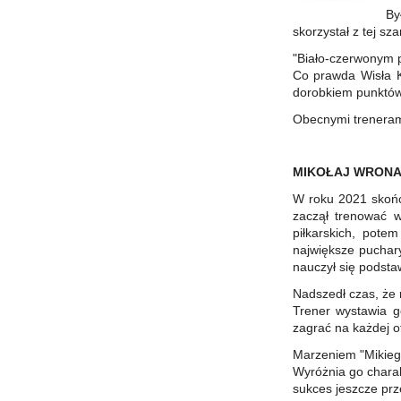
By
skorzystał z tej sza
"Biało-czerwonym p
Co prawda Wisła K
dorobkiem punktów
Obecnymi trenerami
MIKOŁAJ WRON
W roku 2021 skończ
zaczął trenować w
piłkarskich, pote
największe puchar
nauczył się podstaw
Nadszedł czas, że 
Trener wystawia g
zagrać na każdej o
Marzeniem "Mikiego
Wyróżnia go chara
sukces jeszcze pr