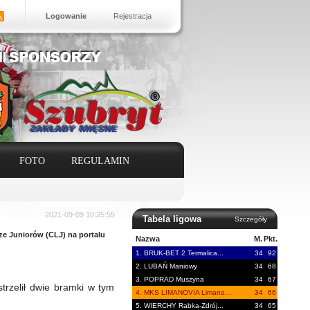
Logowanie
Rejestracja
FOTO
REGULAMIN
2021-09-09 10:25:55
Tabela ligowa
Szczegóły
ze Juniorów (CLJ) na portalu
Nazwa
M.
Pkt.
1. BRUK-BET 2 Termalica...
34
92
2. LUBAŃ Maniowy
34
68
3. POPRAD Muszyna
34
67
trzelił dwie bramki w tym
4. MKS LIMANOVIA Limano...
34
66
5. WIERCHY Rabka-Zdrój...
34
65