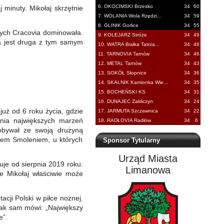
6. OKOCIMSKI Brzesko
34
60
minuty. Mikołaj skrzętnie
7. WOLANIA Wola Rzędzi...
34
59
8. GLINIK Gorlice
34
55
rych Cracovia dominowała.
9. KOLEJARZ Stróże
34
49
a jest druga z tym samym
10. WATRA Białka Tatrza...
34
48
11. TARNOVIA Tarnów
34
46
12. METAL Tarnów
34
43
13. SOKÓŁ Słopnice
34
36
14. SKALNIK Kamionka Wie...
34
35
15. BOCHEŃSKI KS
34
31
16. DUNAJEC Zakliczyn
34
24
uż od 6 roku życia, gdzie
17. JARMUTA Szczawnica
34
22
ania największych marzeń
18. RADŁOVIA Radłów
34
6
dobywał ze swoją drużyną
wem Smoleniem, u których
Sponsor Tytularny
Urząd Miasta
uje od sierpnia 2019 roku.
Limanowa
e Mikołaj właściwie może
cji Polski w piłce nożnej.
Jak sam mówi: „Największy
e”.