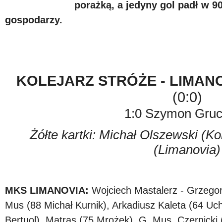
porażką, a jedyny gol padł w 9
gospodarzy.
KOLEJARZ STRÓŻE - LIMANO
(0:0)
1:0 Szymon Gruc
Żółte kartki: Michał Olszewski (Ko
(Limanovia)
MKS LIMANOVIA:
Wojciech Mastalerz - Grzegorz
Mus (88 Michał Kurnik), Arkadiusz Kaleta (64 Uc
Bertuol), Matras (75 Mrożek), G. Mus, Czernicki 