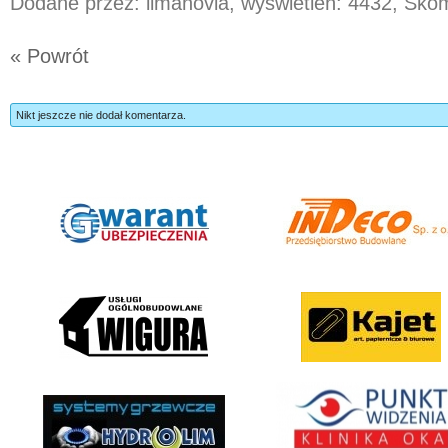
Dodane przez: limanovia, wyświetleń: 4432, Sk
« Powrót
Nikt jeszcze nie dodał komentarza.