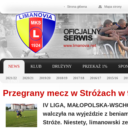
Strona główna
Mapa strony
NEWS
KLUB
DRUŻYNY
PRZEKAŻ 1%
SPON
2021/22
2020/21
2019/20
2018/19
2017/18
2016/17
2015/16
20
LINKI
Przegrany mecz w Stróżach w 
IV LIGA, MAŁOPOLSKA-WSCHÓD.
walczyła na wyjeździe z benia
Stróże. Niestety, limanowski z