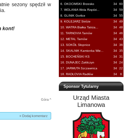
tatnie sezony spędził w
6. OKOCIMSKI Brzesko
34
60
ia.
7. WOLANIA Wola Rzędzi...
34
59
8. GLINIK Gorlice
34
55
9. KOLEJARZ Stróże
34
49
10. WATRA Białka Tatrza...
34
48
h kont!
11. TARNOVIA Tarnów
34
46
12. METAL Tarnów
34
43
13. SOKÓŁ Słopnice
34
36
14. SKALNIK Kamionka Wie...
34
35
15. BOCHEŃSKI KS
34
31
16. DUNAJEC Zakliczyn
34
24
17. JARMUTA Szczawnica
34
22
18. RADŁOVIA Radłów
34
6
Sponsor Tytularny
Urząd Miasta
Góra ^
Limanowa
» Dodaj komentarz