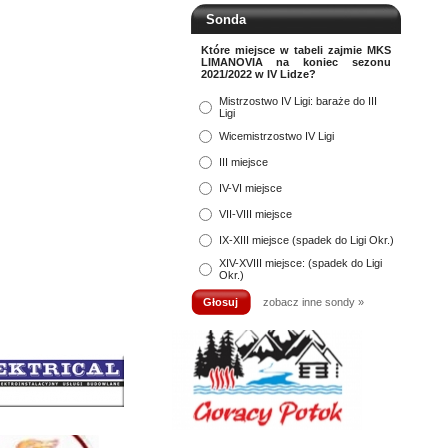
Sonda
Które miejsce w tabeli zajmie MKS
LIMANOVIA na koniec sezonu
2021/2022 w IV Lidze?
Mistrzostwo IV Ligi: baraże do III
Ligi
Wicemistrzostwo IV Ligi
III miejsce
IV-VI miejsce
VII-VIII miejsce
IX-XIII miejsce (spadek do Ligi Okr.)
XIV-XVIII miejsce: (spadek do Ligi
Okr.)
zobacz inne sondy »