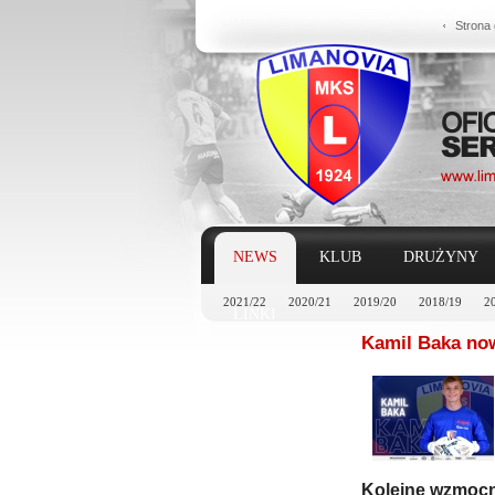
Strona
NEWS
KLUB
DRUŻYNY
2021/22
2020/21
2019/20
2018/19
2
LINKI
Kamil Baka no
Kolejne wzmocn