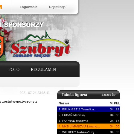
Logowanie
Rejestracja
FOTO
REGULAMIN
2021-07-24 23:35:11
Tabela ligowa
Szczegóły
y został wypożyczony z
Nazwa
M.
Pkt.
1. BRUK-BET 2 Termalica...
34
92
2. LUBAŃ Maniowy
34
68
3. POPRAD Muszyna
34
67
4. MKS LIMANOVIA Limano...
34
66
5. WIERCHY Rabka-Zdrój...
34
65