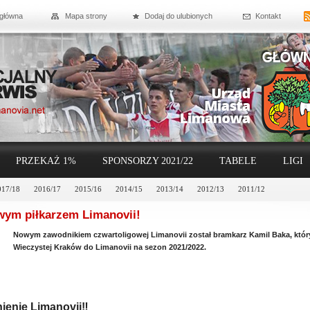
 główna
Mapa strony
Dodaj do ulubionych
Kontakt
PRZEKAŻ 1%
SPONSORZY 2021/22
TABELE
LIGI
017/18
2016/17
2015/16
2014/15
2013/14
2012/13
2011/12
wym piłkarzem Limanovii!
Nowym zawodnikiem czwartoligowej Limanovii został bramkarz Kamil Baka, któr
Wieczystej Kraków do Limanovii na sezon 2021/2022.
ienie Limanovii‼