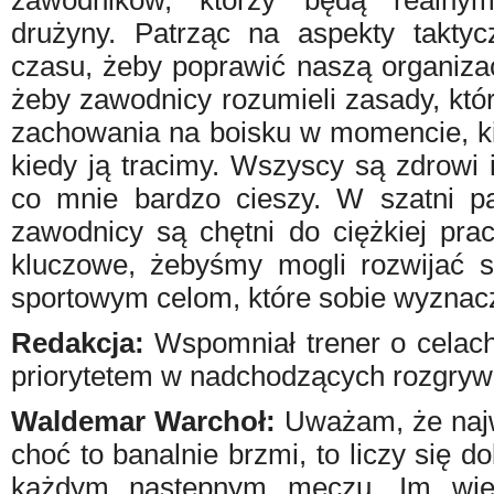
zawodników, którzy będą realny
drużyny. Patrząc na aspekty takt
czasu, żeby poprawić naszą organizac
żeby zawodnicy rozumieli zasady, kt
zachowania na boisku w momencie, ki
kiedy ją tracimy. Wszyscy są zdrowi i
co mnie bardzo cieszy. W szatni p
zawodnicy są chętni do ciężkiej prac
kluczowe, żebyśmy mogli rozwijać si
sportowym celom, które sobie wyznac
Redakcja:
Wspomniał trener o celach
priorytetem w nadchodzących rozgry
Waldemar Warchoł:
Uważam, że najważ
choć to banalnie brzmi, to liczy się d
każdym następnym meczu. Im wię