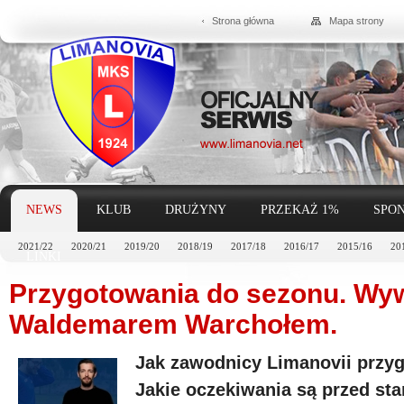
Strona główna
Mapa strony
NEWS
KLUB
DRUŻYNY
PRZEKAŻ 1%
SPON
2021/22
2020/21
2019/20
2018/19
2017/18
2016/17
2015/16
20
LINKI
Przygotowania do sezonu. Wyw
Waldemarem Warchołem.
Jak zawodnicy Limanovii przyg
Jakie oczekiwania są przed s