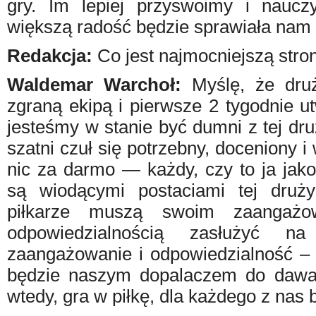
gry. Im lepiej przyswoimy i nauc
większą radość będzie sprawiała nam
Redakcja:
Co jest najmocniejszą stro
Waldemar Warchoł:
Myślę, że druż
zgraną ekipą i pierwsze 2 tygodnie u
jesteśmy w stanie być dumni z tej dr
szatni czuł się potrzebny, doceniony 
nic za darmo — każdy, czy to ja jako
są wiodącymi postaciami tej druż
piłkarze muszą swoim zaangażow
odpowiedzialnością zasłużyć na
zaangażowanie i odpowiedzialność – 
będzie naszym dopalaczem do dawan
wtedy, gra w piłkę, dla każdego z nas 