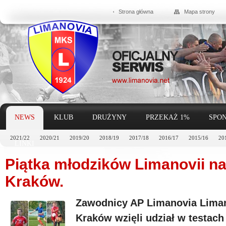
Strona główna
Mapa strony
NEWS
KLUB
DRUŻYNY
PRZEKAŻ 1%
SPON
2021/22
2020/21
2019/20
2018/19
2017/18
2016/17
2015/16
20
LINKI
Piątka młodzików Limanovii na
Kraków.
Zawodnicy AP Limanovia Liman
Kraków wzięli udział w testach