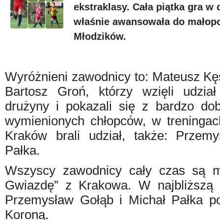
ekstraklasy. Cała piątka gra w 
właśnie awansowała do małopol
Młodzików.
Wyróżnieni zawodnicy to: Mateusz Kę
Bartosz Groń, którzy wzięli udzia
drużyny i pokazali się z bardzo dob
wymienionych chłopców, w treningach
Kraków brali udział, także: Przem
Pałka.
Wszyscy zawodnicy cały czas są mo
Gwiazdę” z Krakowa. W najbliższą ni
Przemysław Gołąb i Michał Pałka
p
Koroną.