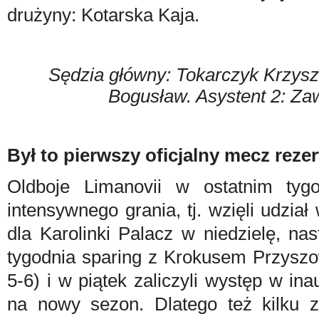
drużyny: Kotarska Kaja.
Sędzia główny: Tokarczyk Krzyszt
Bogusław. Asystent 2:
Za
Był to pierwszy oficjalny mecz rezer
Oldboje Limanovii w ostatnim tyg
intensywnego grania, tj. wzięli udzia
dla Karolinki Palacz w niedzielę, nas
tygodnia
sparing z Krokusem Przyszo
5-6) i
w piątek
zaliczyli występ w ina
na nowy sezon.
Dlatego też kilku