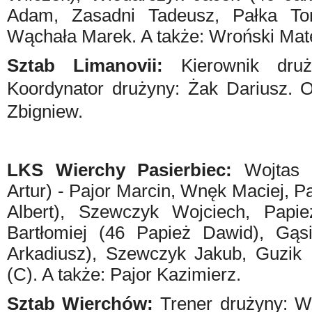
Adam, Zasadni Tadeusz, Pałka To
Wąchała Marek. A także: Wroński Mat
Sztab Limanovii:
Kierownik dru
Koordynator drużyny:
Żak
Dariusz. 
Zbigniew.
LKS Wierchy Pasierbiec:
Wojtas M
Artur) - Pajor Marcin, Wnęk Maciej, 
Albert), Szewczyk Wojciech, Papie
Bartłomiej (46 Papież Dawid), Gą
Arkadiusz), Szewczyk Jakub, Guzik
(C). A także: Pajor Kazimierz.
Sztab Wierchów:
Trener drużyny: Wą