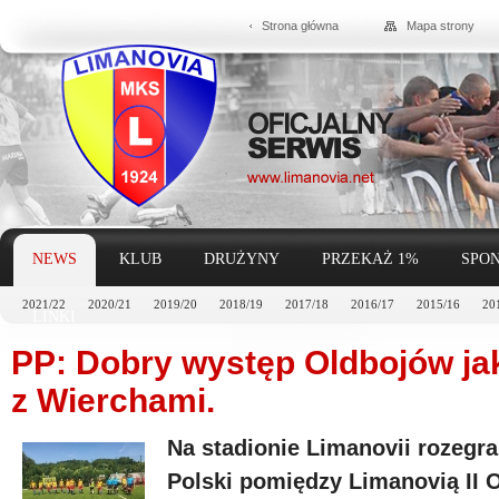
Strona główna
Mapa strony
NEWS
KLUB
DRUŻYNY
PRZEKAŻ 1%
SPON
2021/22
2020/21
2019/20
2018/19
2017/18
2016/17
2015/16
20
LINKI
PP: Dobry występ Oldbojów ja
z Wierchami.
Na stadionie Limanovii rozegra
Polski pomiędzy Limanovią II 