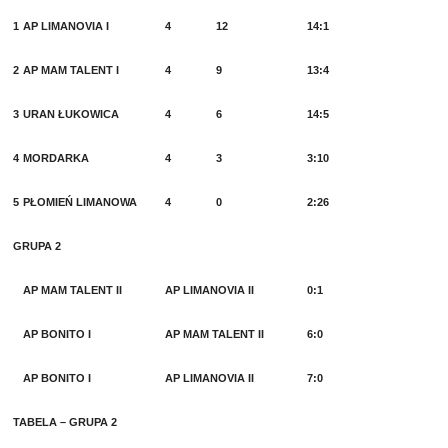
1
AP LIMANOVIA I
4
12
14:1
2
AP MAM TALENT I
4
9
13:4
3
URAN ŁUKOWICA
4
6
14:5
4
MORDARKA
4
3
3:10
5
PŁOMIEŃ LIMANOWA
4
0
2:26
GRUPA 2
AP MAM TALENT II
AP LIMANOVIA II
0:1
AP BONITO I
AP MAM TALENT II
6:0
AP BONITO I
AP LIMANOVIA II
7:0
TABELA – GRUPA 2