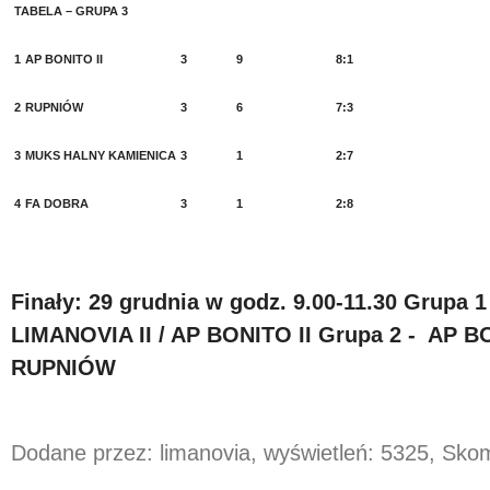
TABELA – GRUPA 3
1
AP BONITO II
3
9
8:1
2
RUPNIÓW
3
6
7:3
3
MUKS HALNY KAMIENICA
3
1
2:7
4
FA DOBRA
3
1
2:8
Finały: 29 grudnia w godz. 9.00-11.30 Grupa
LIMANOVIA II / AP BONITO II Grupa 2 - AP B
RUPNIÓW
Dodane przez: limanovia, wyświetleń: 5325, Sk