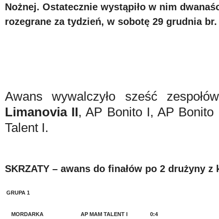
Nożnej. Ostatecznie wystąpiło w nim dwanaśc
rozegrane za tydzień, w sobotę 29 grudnia br.
Awans wywalczyło sześć zespołó
Limanovia II
, AP Bonito I, AP Bonit
Talent I.
SKRZATY –
awans do finałów po 2 drużyny z 
GRUPA 1
MORDARKA
AP MAM TALENT I
0:4