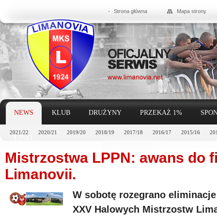
Strona główna
Mapa strony
NEWS
KLUB
DRUŻYNY
PRZEKAŻ 1%
SPON
2021/22
2020/21
2019/20
2018/19
2017/18
2016/17
2015/16
20
LINKI
Mistrzostwa LPPN: awans do f
Limanovii.
W sobotę rozegrano eliminacje
XXV Halowych Mistrzostw Lima