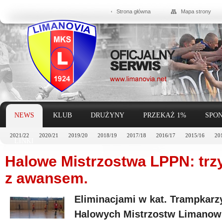
Strona główna
Mapa strony
NEWS
KLUB
DRUŻYNY
PRZEKAŻ 1%
SPON
2021/22
2020/21
2019/20
2018/19
2017/18
2016/17
2015/16
20
LINKI
Halowe Mistrzostwa LPPN: trz
z awansem.
Eliminacjami w kat. Trampkarz
Halowych Mistrzostw Limanows