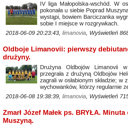
IV liga Małopolska-wschód. W ost
pokonała u siebie Poprad Muszyna.
wystąpi, bowiem Barciczanka wygr
sobie I miejsce w rozgrywkach.
2018-06-09 20:23:43,
limanovia
, Wyświetleń 86
Oldboje Limanovii: pierwszy debiutan
drużyny.
Drużyna Oldbojów Limanovii 
przegrała z drużyną Oldbojów He
zagrali w osłabionym składzie; w z
wychowanków, którzy regularnie ze
2018-06-08 19:38:39,
limanovia
, Wyświetleń 71
Zmarł Józef Małek ps. BRYŁA. Minuta 
Muszyną.