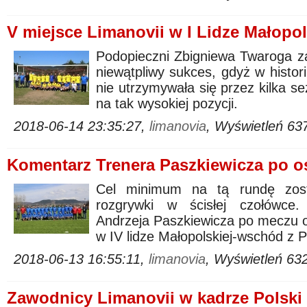
V miejsce Limanovii w I Lidze Małopol
Podopieczni Zbigniewa Twaroga zaję
niewątpliwy sukces, gdyż w histor
nie utrzymywała się przez kilka se
na tak wysokiej pozycji.
2018-06-14 23:35:27,
limanovia
, Wyświetleń 63
Komentarz Trenera Paszkiewicza po o
Cel minimum na tą rundę zosta
rozgrywki w ścisłej czołówce.
Andrzeja Paszkiewicza po meczu os
w IV lidze Małopolskiej-wschód z
2018-06-13 16:55:11,
limanovia
, Wyświetleń 63
Zawodnicy Limanovii w kadrze Polski 