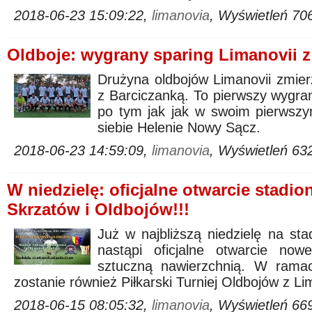
2018-06-23 15:09:22,
limanovia
, Wyświetleń 70
Oldboje: wygrany sparing Limanovii z
Drużyna oldbojów Limanovii zmier
z Barciczanką. To pierwszy wygra
po tym jak jak w swoim pierwszym
siebie Helenie Nowy Sącz.
2018-06-23 14:59:09,
limanovia
, Wyświetleń 63
W niedzielę: oficjalne otwarcie stadi
Skrzatów i Oldbojów!!!
Już w najbliższą niedzielę na s
nastąpi oficjalne otwarcie no
sztuczną nawierzchnią. W ramac
zostanie również Piłkarski Turniej Oldbojów z L
2018-06-15 08:05:32,
limanovia
, Wyświetleń 66