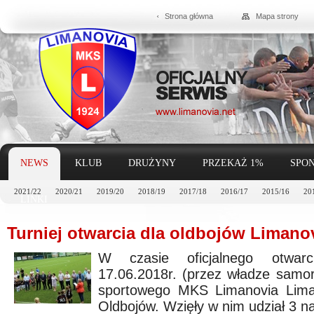
Strona główna
Mapa strony
NEWS
KLUB
DRUŻYNY
PRZEKAŻ 1%
SPON
2021/22
2020/21
2019/20
2018/19
2017/18
2016/17
2015/16
20
LINKI
Turniej otwarcia dla oldbojów Limanov
W czasie oficjalnego otwar
17.06.2018r. (przez władze samo
sportowego MKS Limanovia Limano
Oldbojów. Wzięły w nim udział 3 n