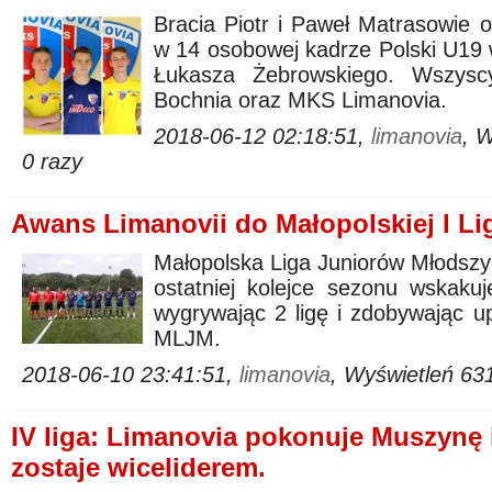
Bracia Piotr i Paweł Matrasowie o
w 14 osobowej kadrze Polski U19 w
Łukasza Żebrowskiego. Wszysc
Bochnia oraz MKS Limanovia.
2018-06-12 02:18:51,
limanovia
, 
0 razy
Awans Limanovii do Małopolskiej I Li
Małopolska Liga Juniorów Młodszych
ostatniej kolejce sezonu wskakuj
wygrywając 2 ligę i zdobywając up
MLJM.
2018-06-10 23:41:51,
limanovia
, Wyświetleń 63
IV liga: Limanovia pokonuje Muszynę 
zostaje wiceliderem.