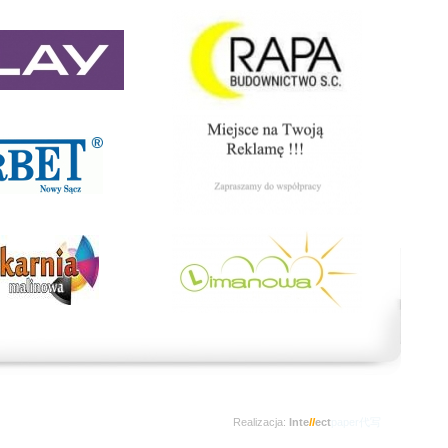
Realizacja:
Inte
ll
ect
paper代写