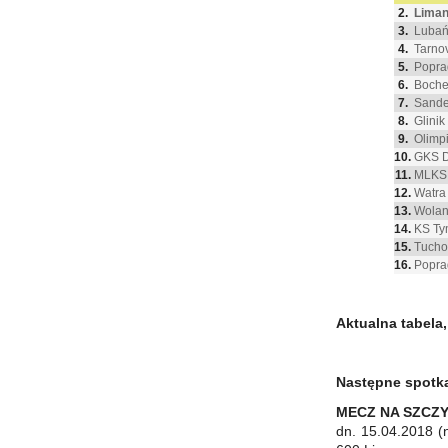
2.
Liman
3.
Lubań
4.
Tarno
5.
Popra
6.
Boche
7.
Sande
8.
Glinik
9.
Olimp
10.
GKS D
11.
MLKS
12.
Watra
13.
Wolan
14.
KS Ty
15.
Tucho
16.
Popra
Aktualna tabela,
Następne spotka
MECZ NA SZCZY
dn. 15.04.2018 (n