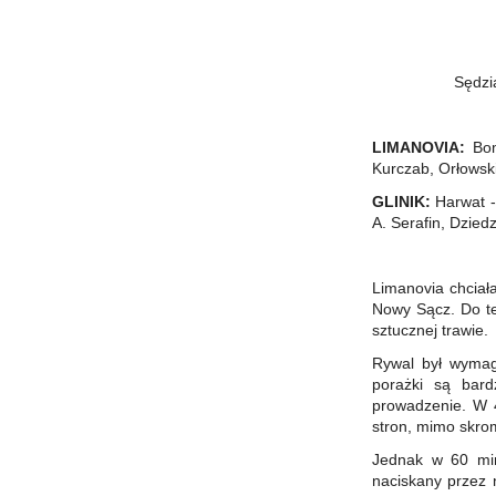
Sędzi
LIMANOVIA:
Bom
Kurczab, Orłowski
GLINIK:
Harwat - 
A. Serafin, Dzied
Limanovia chciał
Nowy Sącz. Do te
sztucznej trawie.
Rywal był wymaga
porażki są bard
prowadzenie. W 
stron, mimo skro
Jednak w 60 minu
naciskany przez 