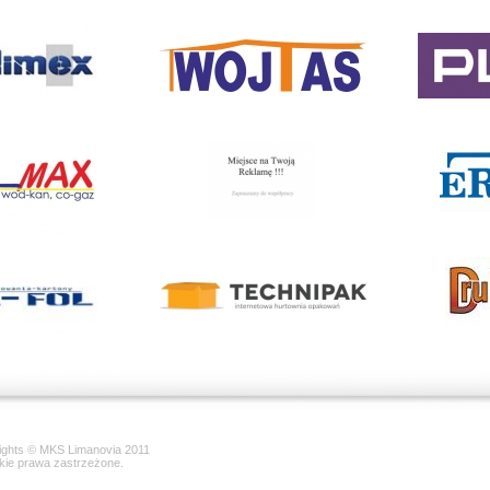
ights © MKS Limanovia 2011
kie prawa zastrzeżone.