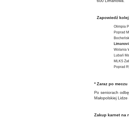
600 Limanowa.
Zapowiedź kolejk
Olimpia 
Poprad M
Bocheńsk
Limanov
Wolania 
Lubań M
MLKS Ża
Poprad R
* Zaraz po meczu
Po seniorach odbęd
Małopolskiej Lidze
Zakup karnet na 