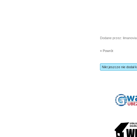
Dodane przez: limanovia
« Powrót
Nikt jeszcze nie dodał 