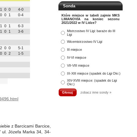
Sonda
1
0
0
4-0
0
0
1
0-4
Które miejsce w tabeli zajmie MKS
LIMANOVIA na koniec sezonu
2021/2022 w IV Lidze?
1
0
1
6-3
Mistrzostwo IV Ligi: baraże do III
1
0
1
3-6
Ligi
Wicemistrzostwo IV Ligi
2
0
0
5-1
III miejsce
0
0
2
1-5
IV-VI miejsce
VII-VIII miejsce
IX-XIII miejsce (spadek do Ligi Okr.)
XIV-XVIII miejsce: (spadek do Ligi
Okr.)
zobacz inne sondy »
a9496.html
iebie z Barcicami Barcice,
l. Józefa Marka 34, 34-