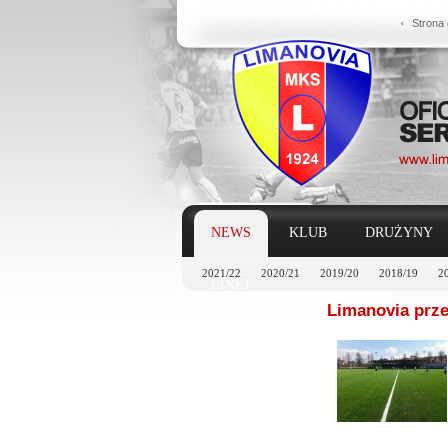
Strona
NEWS
KLUB
DRUŻYNY
2021/22
2020/21
2019/20
2018/19
2
LINKI
Limanovia przeg