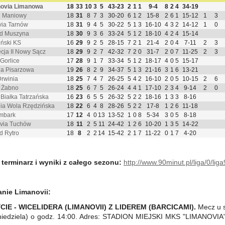
ovia Limanowa
18
33
10
3
5
43-23
2
1
1
9-4
8
2
4
34-19
 Maniowy
18
31
8
7
3
30-20
6
1
2
15-8
2
6
1
15-12
1
3
via Tarnów
18
31
9
4
5
30-22
5
1
3
16-10
4
3
2
14-12
1
0
d Muszyna
18
30
9
3
6
33-24
5
1
2
18-10
4
2
4
15-14
ński KS
16
29
9
2
5
28-15
7
2
1
21-4
2
0
4
7-11
2
3
cja II Nowy Sącz
18
29
9
2
7
42-32
7
2
0
31-7
2
0
7
11-25
2
3
 Gorlice
17
28
9
1
7
33-34
5
1
2
18-17
4
0
5
15-17
ia Pisarzowa
19
26
8
2
9
34-37
5
1
3
21-16
3
1
6
13-21
rwinia
18
25
7
4
7
26-25
5
4
2
16-10
2
0
5
10-15
2
6
 Żabno
18
25
6
7
5
26-24
4
4
1
17-10
2
3
4
9-14
2
0
 Białka Tatrzańska
16
23
6
5
5
26-32
5
2
2
18-16
1
3
3
8-16
ia Wola Rzędzińska
18
22
6
4
8
28-26
5
2
2
17-8
1
2
6
11-18
mbark
17
12
4
0
13
13-52
1
0
8
5-34
3
0
5
8-18
via Tuchów
18
11
2
5
11
24-42
1
2
6
10-20
1
3
5
14-22
d Rytro
18
8
2
2
14
15-42
2
1
7
11-22
0
1
7
4-20
 terminarz i wyniki z całego sezonu:
http://www.90minut.pl/liga/0/lig
nie Limanovii:
CIE -
WICELIDERA (LIMANOVII) Z
LIDEREM (BARCICAMI).
Mecz u s
iedziela) o godz. 14:00. Adres:
STADION MIEJSKI MKS "LIMANOVIA" u