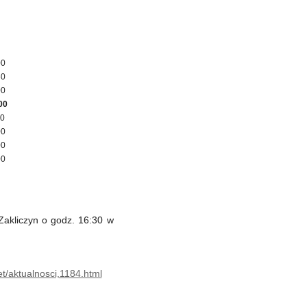
00
30
00
00
00
00
00
00
Zakliczyn o godz. 16:30 w
et/aktualnosci,1184.html