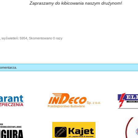
Zapraszamy do kibicowania naszym drużynom!
, wyświetleń: 5954, Skomentowano 0 razy
komentarza.