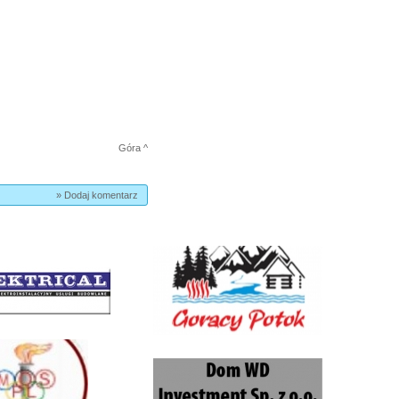
Góra ^
» Dodaj komentarz