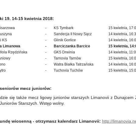
i 19. 14-15 kwietnia 2018:
Pisarzowa
-
KS Tymbark
15 kwietnia, 17:
uszyna
-
Sandecja II Nowy Sącz
14 kwietnia, 16:
i KS
-
Glinik Gorlice
14 kwietnia, 16:
ia Limanowa
-
Barciczanka Barcice
15 kwietnia, 14:
Wola Rzędzińska
-
GKS Drwinia
14 kwietnia, 11:
aniowy
-
Tarnovia Tarnów
15 kwietnia, 16:
bno
-
Watra Białka Tatrzańska
14 kwietnia, 16:
ytro
-
Tuchovia Tuchów
15 kwietnia, 15:
 seniorów mecz juniorów:
zie się także mecz ligowy juniorów starszych Limanovii z Dunajcem 
 Juniorów Starszych. Wstęp wolny.
rundę wiosenną - otrzymasz kalendarz Limanovii:
http://limanovia.n