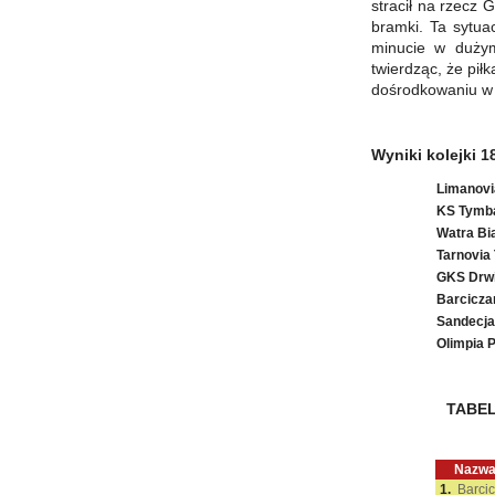
stracił na rzecz 
bramki. Ta sytua
minucie w dużym
twierdząc, że pił
dośrodkowaniu w p
Wyniki kolejki 1
Limanov
KS Tymb
Watra Bi
Tarnovia
GKS Drwi
Barcicza
Sandecja
Olimpia 
TABELA
Nazw
1.
Barci