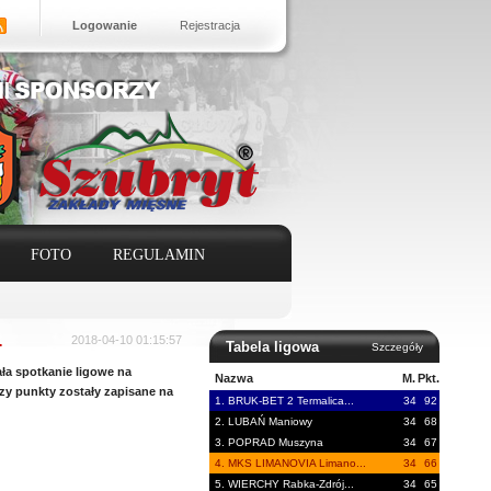
Logowanie
Rejestracja
FOTO
REGULAMIN
.
2018-04-10 01:15:57
Tabela ligowa
Szczegóły
a spotkanie ligowe na
Nazwa
M.
Pkt.
zy punkty zostały zapisane na
1. BRUK-BET 2 Termalica...
34
92
2. LUBAŃ Maniowy
34
68
3. POPRAD Muszyna
34
67
4. MKS LIMANOVIA Limano...
34
66
5. WIERCHY Rabka-Zdrój...
34
65