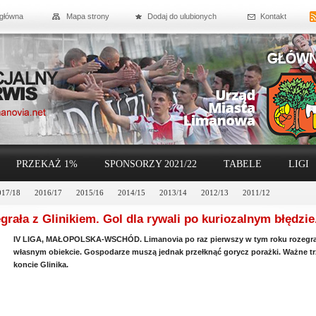
 główna
Mapa strony
Dodaj do ulubionych
Kontakt
PRZEKAŻ 1%
SPONSORZY 2021/22
TABELE
LIGI
017/18
2016/17
2015/16
2014/15
2013/14
2012/13
2011/12
rała z Glinikiem. Gol dla rywali po kuriozalnym błędzie
IV LIGA, MAŁOPOLSKA-WSCHÓD. Limanovia po raz pierwszy w tym roku rozegrał
własnym obiekcie. Gospodarze muszą jednak przełknąć gorycz porażki. Ważne tr
koncie Glinika.