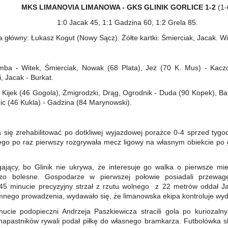
MKS LIMANOVIA LIMANOWA - GKS GLINIK GORLICE 1-2
(1-
1:0 Jacak 45, 1:1 Gadzina 60, 1:2 Grela 85.
a główny: Łukasz Kogut (Nowy Sącz). Żółte kartki: Śmierciak, Jacak. W
ba - Witek, Śmierciak, Nowak (68 Plata), Jeż (70 K. Mus) - Kacz
, Jacak - Burkat.
Kijek (46 Gogola), Żmigrodzki, Drąg, Ogrodnik - Duda (90 Kopek), Bar
zic (46 Kukla) - Gadzina (84 Marynowski).
a się zrehabilitować po dotkliwej wyjazdowej porażce 0-4 sprzed tygo
go po raz pierwszy rozgrywała mecz ligowy na własnym obiekcie po
jący, bo Glinik nie ukrywa, że interesuje go walka o pierwsze mie
zo bolesne. Gospodarze w pierwszej połowie posiadali przewag
45 minucie precyzyjny strzał z rzutu wolnego z 22 metrów oddał J
mnego prowadzenia, wydawało się, że limanowska ekipa kontroluje wyd
cie podopieczni Andrzeja Paszkiewicza stracili gola po kuriozaln
napastników rywali podał piłkę do własnego bramkarza. Futbolówka s