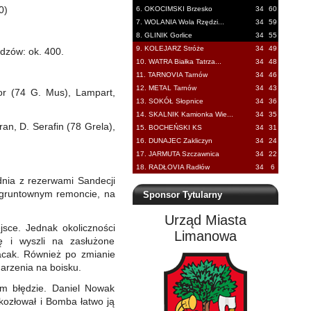
0)
6. OKOCIMSKI Brzesko
34
60
7. WOLANIA Wola Rzędzi...
34
59
8. GLINIK Gorlice
34
55
9. KOLEJARZ Stróże
34
49
idzów: ok. 400.
10. WATRA Białka Tatrza...
34
48
11. TARNOVIA Tarnów
34
46
12. METAL Tarnów
34
43
or (74 G. Mus), Lampart,
13. SOKÓŁ Słopnice
34
36
14. SKALNIK Kamionka Wie...
34
35
an, D. Serafin (78 Grela),
15. BOCHEŃSKI KS
34
31
16. DUNAJEC Zakliczyn
34
24
17. JARMUTA Szczawnica
34
22
18. RADŁOVIA Radłów
34
6
dnia z rezerwami Sandecji
 gruntownym remoncie, na
Sponsor Tytularny
Urząd Miasta
jsce. Jednak okoliczności
Limanowa
ę i wyszli na zasłużone
acak. Również po zmianie
arzenia na boisku.
ym błędzie. Daniel Nowak
kozłował i Bomba łatwo ją