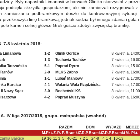
Gadziny. Były napastnik Limanovii w barwach Glinika skorzystał z prezen
cja podcięła skrzydła gospodarzom, ale nie zamierzali rezygnować z
 zamieszaniu podbramkowym doszło do kontrowersyjnej sytuacji. 
ka przekroczyła linię bramkową, jednak sędzia był innego zdania i gola
ole karne i celnej główce Greli goście zdobyli zwycięską bramkę.
8. 7-8 kwietnia 2018:
ia Limanowa
1-2
Glinik Gorlice
8 kwietnia, 14:0
ark
1-3
Tuchovia Tuchów
7 kwietnia, 16:0
ałka Tatrzańska
5-1
Poprad Rytro
8 kwietnia, 15:0
 Tarnów
2-0
MLKS Żabno
7 kwietnia, 16:0
nia
1-1
Lubań Maniowy
8 kwietnia, 17:0
nka Barcice
4-1
Wolania Wola Rzędzińska
7 kwietnia, 17:0
 II Nowy Sącz
3-0
Bocheński KS
8 kwietnia, 11:00
Pisarzowa
4-2
Poprad Muszyna
8 kwietnia, 16:0
: IV liga 2017/2018, grupa: małopolska (wschód)
RAZEM
DOM
WYJAZD
MECZE
a
M.
Pkt.
Z.
R.
P.
Bramki
Z.
R.
P.
Bramki
Z.
R.
P.
Bramki
M.
Pkt.
czanka Barcice
19
36
11
3
5
40-21
7
2
1
24-8
4
1
4
16-13