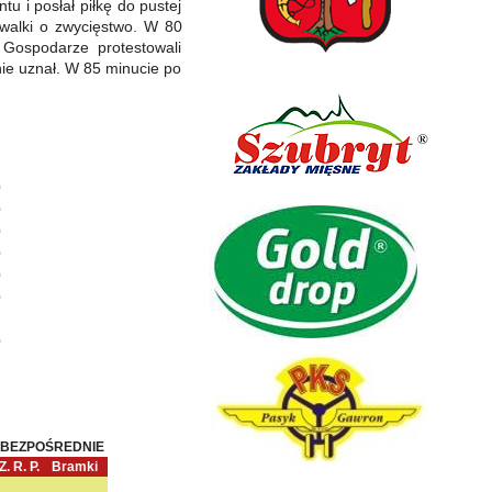
tu i posłał piłkę do pustej
 walki o zwycięstwo. W 80
Gospodarze protestowali
 nie uznał. W 85 minucie po
0
0
0
0
0
0
0
 BEZPOŚREDNIE
Z.
R.
P.
Bramki