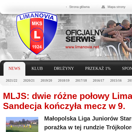
Strona główna
Mapa strony
NEWS
KLUB
DRUŻYNY
PRZEKAŻ 1%
SPON
2021/22
2020/21
2019/20
2018/19
2017/18
2016/17
2015/16
20
LINKI
MLJS: dwie różne połowy Liman
Sandecja kończyła mecz w 9.
Małopolska Liga Juniorów Stars
porażka w tej rundzie Trójkolo