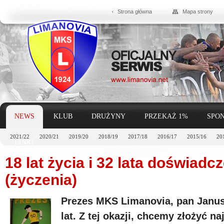
Strona główna
Mapa strony
NEWS
KLUB
DRUŻYNY
PRZEKAŻ 1%
SPON
2021/22
2020/21
2019/20
2018/19
2017/18
2016/17
2015/16
20
LINKI
18 lat życia i 32 lata doświadc
(życzenia)
Prezes MKS Limanovia, pan Janusz
lat. Z tej okazji, chcemy złożyć n