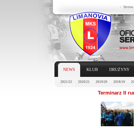
Strona
NEWS
KLUB
DRUŻYNY
2021/22
2020/21
2019/20
2018/19
2
LINKI
Terminarz II ru