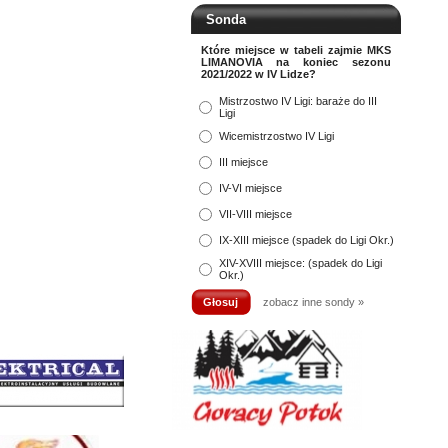
Sonda
Które miejsce w tabeli zajmie MKS
LIMANOVIA na koniec sezonu
2021/2022 w IV Lidze?
Mistrzostwo IV Ligi: baraże do III
Ligi
Wicemistrzostwo IV Ligi
III miejsce
IV-VI miejsce
VII-VIII miejsce
IX-XIII miejsce (spadek do Ligi Okr.)
XIV-XVIII miejsce: (spadek do Ligi
Okr.)
zobacz inne sondy »