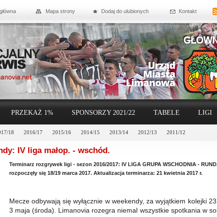
 główna
Mapa strony
Dodaj do ulubionych
Kontakt
PRZEKAŻ 1%
SPONSORZY 2021/22
TABELE
LIGI
017/18
2016/17
2015/16
2014/15
2013/14
2012/13
2011/12
ndy: IV liga małop. - wschód.
Terminarz rozgrywek ligi - sezon 2016/2017: IV LIGA GRUPA WSCHODNIA - RUNDA
rozpoczęły się 18/19 marca 2017. Aktualizacja terminarza: 21 kwietnia 2017 r.
Mecze odbywają się wyłącznie w weekendy, za wyjątkiem kolejki 23
3 maja (środa). Limanovia rozegra niemal wszystkie spotkania w s