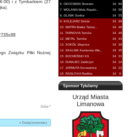
16:00) i z Tymbarkiem (27
6. OKOCIMSKI Brzesko
34
60
ka).
7. WOLANIA Wola Rzędzi...
34
59
8. GLINIK Gorlice
34
55
9. KOLEJARZ Stróże
34
49
10. WATRA Białka Tatrza...
34
48
11. TARNOVIA Tarnów
34
46
?735c98
12. METAL Tarnów
34
43
13. SOKÓŁ Słopnice
34
36
14. SKALNIK Kamionka Wie...
34
35
ego Związku Piłki Nożnej
15. BOCHEŃSKI KS
34
31
16. DUNAJEC Zakliczyn
34
24
17. JARMUTA Szczawnica
34
22
18. RADŁOVIA Radłów
34
6
Sponsor Tytularny
Urząd Miasta
Limanowa
Góra ^
» Dodaj komentarz