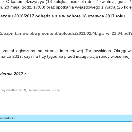
: z Orkanem Szczyrzyc (18 kolejka: niedziela dn. 2 kwietnia, godz. 
 dn. 28 maja, godz. 17:00) oraz spotkania wyjazdowego z Watrą (26 kolej
sezonu 2016/2017 odbędzie się w sobotę 18 czerwca 2017 roku.
://ozpn.tarnow.pl/wp-content/uploads/2011/02/4Liga_w_21.04.pdf
rz został ogłoszony na stronie internetowej Tarnowskiego Okręgow
arca 2017, czyli na trzy tygodnie przed inauguracją rundy wiosennej.
ietnia 2017 r.
, wyświetleń: 6650, Skomentowano 0 razy
komentarza.