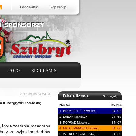
Logowanie
Rejestracja
FOTO
REGULAMIN
2017-03-03 04:24:51
Tabela ligowa
Szczegóły
 II. Rozgrywki na wiosnę
Nazwa
M.
Pkt.
1. BRUK-BET 2 Termalica...
34
92
2. LUBAŃ Maniowy
34
68
3. POPRAD Muszyna
34
67
, która zostanie rozegrana
4. MKS LIMANOVIA Limano...
34
66
oboty, za wyjątkiem derbów
5. WIERCHY Rabka-Zdrój...
34
65