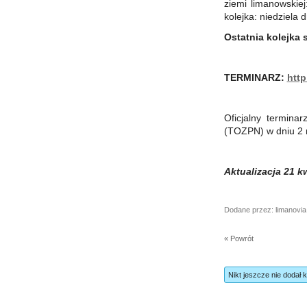
ziemi limanowskiej
kolejka: niedziela
Ostatnia kolejka 
TERMINARZ:
http
Oficjalny termina
(TOZPN) w dniu 2 m
Aktualizacja 21 kw
Dodane przez: limanovia
« Powrót
Nikt jeszcze nie dodał 