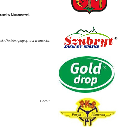
lesnej w Limanowej.
ia Rodzina pogrążona w smutku.
Góra ^