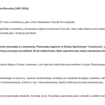
a Borucka (1957-2015)
57 roku w Kamienicy, jako córka Stanisława i Rozalii Szczepaniak.
pędziała w Kamienicy, Dorastała w pięknych terenach Gorców. Jako mała dziewczynka śpiewa
ochała góry i tradycje góralskie.
niej mieszkała w Limanowej. Pracowała najpierw w Klubie Sportowym "Limanovia", 
tórym przeżyła szczęśliwie 35 lat małżeństwa. Była zawodniczką sekcji narciarstwa k
ędzie Miasta i Gminy Limanowa, a do obecnej chwili była pracownikiem Urzędu Skarboweg
 odmawiając im pomocy. Zawsze uśmiechnięta, wrażliwa na cierpienie drugiego człowieka. Była
ki motywował ją by zmierzyć się z niespodziewaną i bardzo bolesną chorobą nowotworową.
nie przyjmowała cierpienie. Kochała życie. W pamięci pozostanie jako człowiek o wielkim ser