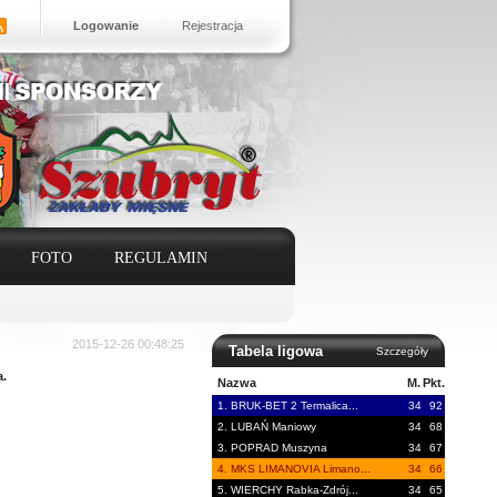
Logowanie
Rejestracja
FOTO
REGULAMIN
2015-12-26 00:48:25
Tabela ligowa
Szczegóły
.
Nazwa
M.
Pkt.
1. BRUK-BET 2 Termalica...
34
92
2. LUBAŃ Maniowy
34
68
3. POPRAD Muszyna
34
67
4. MKS LIMANOVIA Limano...
34
66
5. WIERCHY Rabka-Zdrój...
34
65