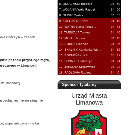
6. OKOCIMSKI Brzesko
34
60
7. WOLANIA Wola Rzędzi...
34
59
8. GLINIK Gorlice
34
55
9. KOLEJARZ Stróże
34
49
10. WATRA Białka Tatrza...
34
48
11. TARNOVIA Tarnów
34
46
ła i tańczyła w zespole
12. METAL Tarnów
34
43
13. SOKÓŁ Słopnice
34
36
14. SKALNIK Kamionka Wie...
34
35
15. BOCHEŃSKI KS
34
31
gdzie poznała przyszłego męża,
16. DUNAJEC Zakliczyn
34
24
lasycznego w Limanovii.
17. JARMUTA Szczawnica
34
22
18. RADŁOVIA Radłów
34
6
o w Limanowej.
Sponsor Tytularny
Urząd Miasta
 osobą niezmiernie silną, nie
Limanowa
cu, wspaniala żona i matka.