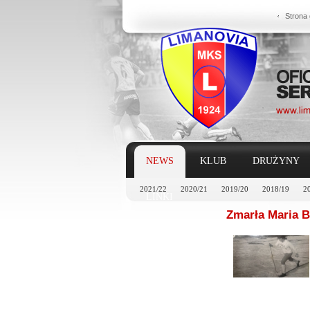
Strona
NEWS
KLUB
DRUŻYNY
2021/22
2020/21
2019/20
2018/19
2
LINKI
Zmarła Maria 