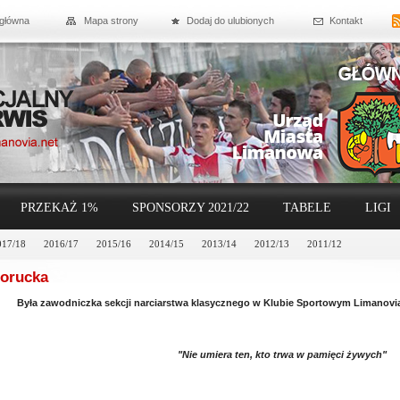
 główna
Mapa strony
Dodaj do ulubionych
Kontakt
PRZEKAŻ 1%
SPONSORZY 2021/22
TABELE
LIGI
017/18
2016/17
2015/16
2014/15
2013/14
2012/13
2011/12
Borucka
Była zawodniczka sekcji narciarstwa klasycznego w Klubie Sportowym Limanovia
"Nie umiera ten, kto trwa w pamięci żywych"