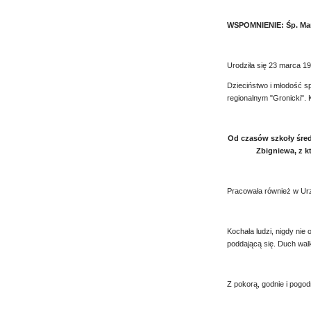
WSPOMNIENIE: Śp. Mari
Urodziła się 23 marca 19
Dzieciństwo i młodość s
regionalnym "Gronicki". K
Od czasów szkoły śred
Zbigniewa, z k
Pracowała również w Urz
Kochała ludzi, nigdy nie
poddającą się. Duch wal
Z pokorą, godnie i pogod