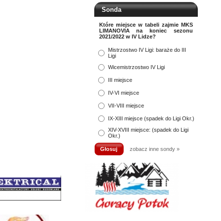
Sonda
Które miejsce w tabeli zajmie MKS
LIMANOVIA na koniec sezonu
2021/2022 w IV Lidze?
Mistrzostwo IV Ligi: baraże do III
Ligi
Wicemistrzostwo IV Ligi
III miejsce
IV-VI miejsce
VII-VIII miejsce
IX-XIII miejsce (spadek do Ligi Okr.)
XIV-XVIII miejsce: (spadek do Ligi
Okr.)
zobacz inne sondy »