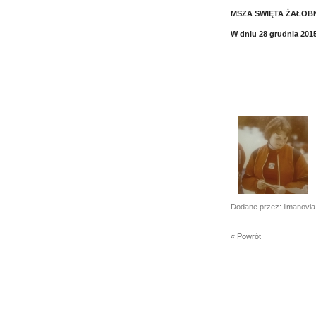
MSZA SWIĘTA ŻAŁOB
W dniu 28 grudnia 2015
Dodane przez: limanovia
« Powrót