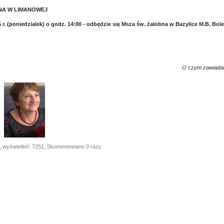
NA W LIMANOWEJ
 r. (poniedzialek) o godz. 14:00 - odbędzie się Msza św. żalobna w Bazylice M.B. Bo
O czym zawiadam
, wyświetleń: 7251, Skomentowano 0 razy