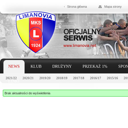
Strona główna
Mapa strony
NEWS
KLUB
DRUŻYNY
PRZEKAŻ 1%
SPON
2021/22
2020/21
2019/20
2018/19
2017/18
2016/17
2015/16
20
LINKI
Brak aktualności do wyświetlenia