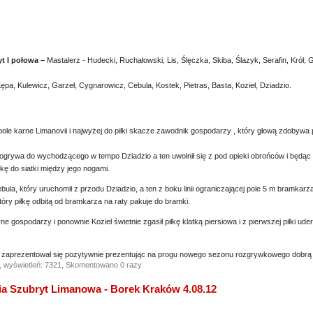
yt I połowa –
Mastalerz - Hudecki, Ruchałowski, Lis, Ślęczka, Skiba, Ślazyk, Serafin, Krół,
ępa, Kulewicz, Garzeł, Cygnarowicz, Cebula, Kostek, Pietras, Basta, Kozieł, Dziadzio.
ole karne Limanovii i najwyżej do piłki skacze zawodnik gospodarzy , który głową zdobywa
ogrywa do wychodzącego w tempo Dziadzio a ten uwolnił się z pod opieki obrońców i będą
łkę do siatki między jego nogami.
ula, który uruchomił z przodu Dziadzio, a ten z boku linii ograniczającej pole 5 m bramkarz
tóry piłkę odbitą od bramkarza na raty pakuje do bramki.
e gospodarzy i ponownie Kozieł świetnie zgasił piłkę klatką piersiowa i z pierwszej piłki ude
i zaprezentował się pozytywnie prezentując na progu nowego sezonu rozgrywkowego dobrą
, wyświetleń: 7321, Skomentowano 0 razy
a Szubryt Limanowa - Borek Kraków 4.08.12