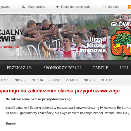
 główna
Mapa strony
Dodaj do ulubionych
Kontakt
PRZEKAŻ 1%
SPONSORZY 2021/22
TABELE
LIGI
017/18
2016/17
2015/16
2014/15
2013/14
2012/13
2011/12
sparingu na zakończenie okresu przygotowawczego
Na zakończenie okresu przygotowawczego
zespół Limanovii Szubryt pokonał w meczu sparingowym drużynę IV ligowego Borka Kr
na boisku gospodarzy i zakończył się zwycięstwem naszego zespołu w stosunku 1:3 (1:
Bramki: