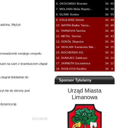
6. OKOCIMSKI Brzesko
34
60
7. WOLANIA Wola Rzędzi...
34
59
8. GLINIK Gorlice
34
55
9. KOLEJARZ Stróże
34
49
 Gadzina, Mężyk
10. WATRA Białka Tatrza...
34
48
11. TARNOVIA Tarnów
34
46
12. METAL Tarnów
34
43
13. SOKÓŁ Słopnice
34
36
14. SKALNIK Kamionka Wie...
34
35
15. BOCHEŃSKI KS
34
31
 prowadzenie swojego zespołu.
16. DUNAJEC Zakliczyn
34
24
17. JARMUTA Szczawnica
34
22
c sam na sam z bramkarzem złapał
18. RADŁOVIA Radłów
34
6
a dograł dokładnie do
Sponsor Tytularny
Urząd Miasta
rzył nie do obrony pod
Limanowa
 dyspozycję.
2012-08-04