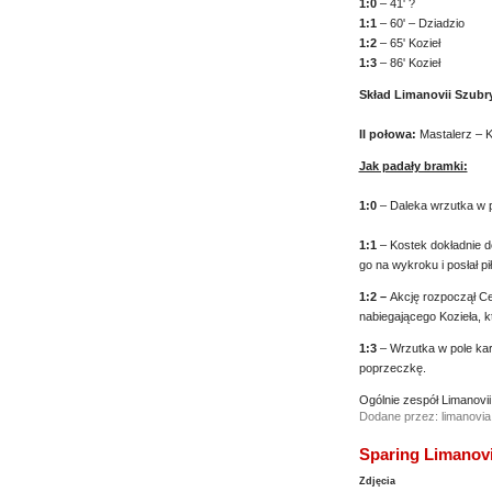
1:0
– 41' ?
1:1
– 60' – Dziadzio
1:2
– 65' Kozieł
1:3
– 86' Kozieł
Skład Limanovii Szubr
II połowa:
Mastalerz – K
Jak padały bramki:
1:0
– Daleka wrzutka w p
1:1
– Kostek dokładnie d
go na wykroku i posłał pi
1:2 –
Akcję rozpoczął Ceb
nabiegającego Kozieła, k
1:3
– Wrzutka w pole karn
poprzeczkę.
Ogólnie zespół Limanovi
Dodane przez: limanovia
Sparing Limanovi
Zdjęcia