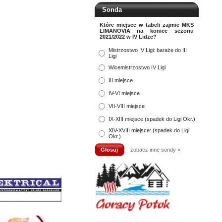
Sonda
Które miejsce w tabeli zajmie MKS
LIMANOVIA na koniec sezonu
2021/2022 w IV Lidze?
Mistrzostwo IV Ligi: baraże do III
Ligi
Wicemistrzostwo IV Ligi
III miejsce
IV-VI miejsce
VII-VIII miejsce
IX-XIII miejsce (spadek do Ligi Okr.)
XIV-XVIII miejsce: (spadek do Ligi
Okr.)
zobacz inne sondy »