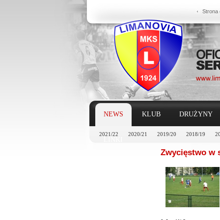
Strona
NEWS
KLUB
DRUŻYNY
2021/22
2020/21
2019/20
2018/19
2
LINKI
Zwycięstwo w 