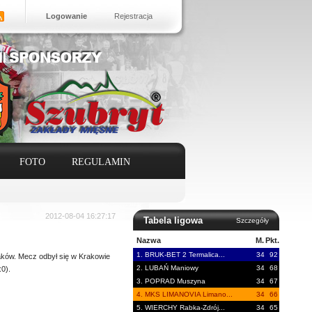
Logowanie
Rejestracja
FOTO
REGULAMIN
2012-08-04 16:27:17
Tabela ligowa
Szczegóły
Nazwa
M.
Pkt.
1. BRUK-BET 2 Termalica...
34
92
aków. Mecz odbył się w Krakowie
2. LUBAŃ Maniowy
34
68
0).
3. POPRAD Muszyna
34
67
4. MKS LIMANOVIA Limano...
34
66
5. WIERCHY Rabka-Zdrój...
34
65