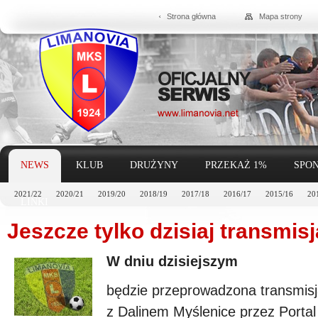
Strona główna
Mapa strony
NEWS
KLUB
DRUŻYNY
PRZEKAŻ 1%
SPON
2021/22
2020/21
2019/20
2018/19
2017/18
2016/17
2015/16
20
LINKI
Jeszcze tylko dzisiaj transmisj
W dniu dzisiejszym
będzie przeprowadzona transmisj
z Dalinem Myślenice przez Porta