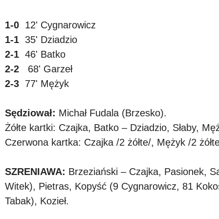
1-0
12' Cygnarowicz
1-1
35' Dziadzio
2-1
46' Batko
2-2
68' Garzeł
2-3
77' Mężyk
Sędziował:
Michał Fudala (Brzesko).
Żółte kartki: Czajka, Batko – Dziadzio, Słaby, Mę
Czerwona kartka: Czajka /2 żółte/, Mężyk /2 żółte
SZRENIAWA:
Brzeziański – Czajka, Pasionek, S
Witek), Pietras, Kopyść (9 Cygnarowicz, 81 Koko
Tabak), Kozieł.