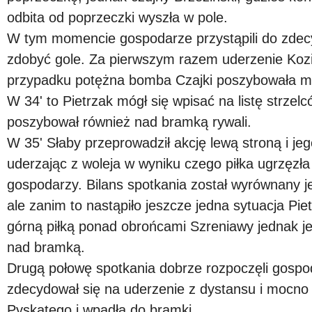
odbita od poprzeczki wyszła w pole.
W tym momencie gospodarze przystąpili do zdec
zdobyć gole. Za pierwszym razem uderzenie Kozi
przypadku potężna bomba Czajki poszybowała mi
W 34' to Pietrzak mógł się wpisać na listę strzelc
poszybował również nad bramką rywali.
W 35' Słaby przeprowadził akcję lewą stroną i je
uderzając z woleja w wyniku czego piłka ugrzęzł
gospodarzy. Bilans spotkania został wyrównany j
ale zanim to nastąpiło jeszcze jedna sytuacja Pie
górną piłką ponad obrońcami Szreniawy jednak je
nad bramką.
Drugą połowę spotkania dobrze rozpoczęli gospo
zdecydował się na uderzenie z dystansu i mocno b
Pyskatego i wpadła do bramki.