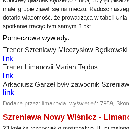
Końcowy gwizdek sędziego z ulgą przyjęli piłkarze 
małej grupie zjawili się na meczu. Radość nasze
dotarła wiadomość, że prowadząca w tabeli Unia
spotkanie tracąc tym samym 3 pkt.
Pomeczowe wywiady
:
Trener Szreniawy Mieczysław Będkowski
link
Trener Limanovii Marian Tajdus
link
Arkadiusz Garzeł były zawodnik Szrenia
link
Dodane przez: limanovia, wyświetleń: 7959, Sk
Szreniawa Nowy Wiśnicz - Limano
23 kolejka rozgrywek o mistrzostwo III ligi małopo