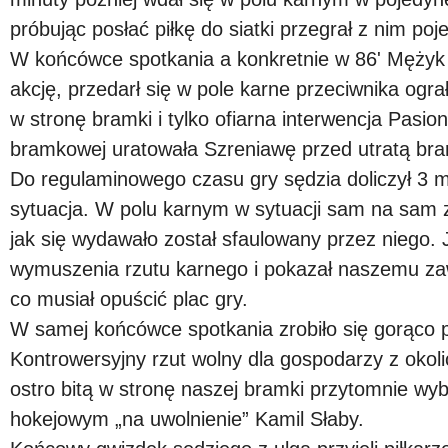
próbując posłać piłkę do siatki przegrał z nim poj
W końcówce spotkania a konkretnie w 86' Mężyk 
akcję, przedarł się w pole karne przeciwnika ograł
w stronę bramki i tylko ofiarna interwencja Pasionk
bramkowej uratowała Szreniawę przed utratą bra
Do regulaminowego czasu gry sędzia doliczył 3 m
sytuacja. W polu karnym w sytuacji sam na sam 
jak się wydawało został sfaulowany przez niego. 
wymuszenia rzutu karnego i pokazał naszemu zawo
co musiał opuścić plac gry.
W samej końcówce spotkania zrobiło się gorąco
Kontrowersyjny rzut wolny dla gospodarzy z okoli
ostro bitą w stronę naszej bramki przytomnie wy
hokejowym „na uwolnienie” Kamil Słaby.