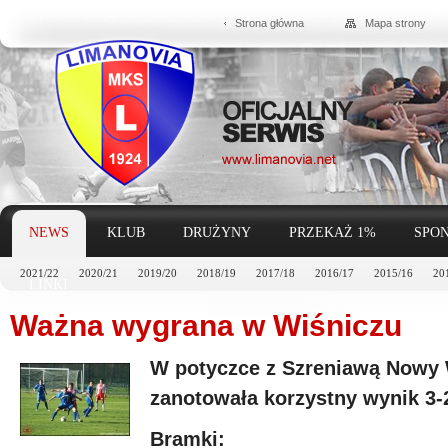
Strona główna
Mapa strony
NEWS
KLUB
DRUŻYNY
PRZEKAŻ 1%
SPON
2021/22
2020/21
2019/20
2018/19
2017/18
2016/17
2015/16
20
LINKI
Ważna wygrana w Wiśniczu
W potyczce z Szreniawą Nowy 
zanotowała korzystny wynik 3-
Bramki: