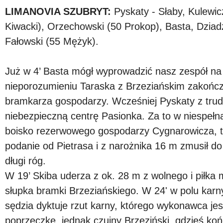
LIMANOVIA SZUBRYT:
Pyskaty - Słaby, Kulewic
Kiwacki), Orzechowski (50 Prokop), Basta, Dziadz
Fałowski (55 Mężyk).
Już w 4’ Basta mógł wyprowadzić nasz zespół na 
nieporozumieniu Taraska z Brzeziańskim zakońc
bramkarza gospodarzy. Wcześniej Pyskaty z tru
niebezpieczną centrę Pasionka. Za to w niespełna
boisko rezerwowego gospodarzy Cygnarowicza, 
podanie od Pietrasa i z narożnika 16 m zmusił do
długi róg.
W 19’ Skiba uderza z ok. 28 m z wolnego i piłka 
słupka bramki Brzeziańskiego. W 24' w polu karn
sędzia dyktuje rzut karny, którego wykonawca je
poprzeczkę, jednak czujny Brzeziński, gdzieś koń