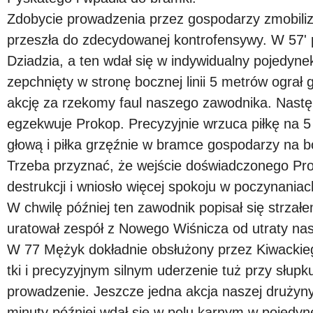
Zdobycie prowadzenia przez gospodarzy zmobiliz
przeszła do zdecydowanej kontrofensywy. W 57'
Dziadzia, a ten wdał się w indywidualny pojedyn
zepchnięty w stronę bocznej linii 5 metrów ograł 
akcję za rzekomy faul naszego zawodnika. Następ
egzekwuje Prokop. Precyzyjnie wrzuca piłkę na 5
głową i piłka grzęźnie w bramce gospodarzy na b
Trzeba przyznać, że wejście doświadczonego Pr
destrukcji i wniosło więcej spokoju w poczynania
W chwilę później ten zawodnik popisał się strzałe
uratował zespół z Nowego Wiśnicza od utraty nas
W 77 Mężyk dokładnie obsłużony przez Kiwackieg
tki i precyzyjnym silnym uderzenie tuż przy słupk
prowadzenie. Jeszcze jedna akcja naszej drużyny
minuty później wdał się w polu karnym w pojedy