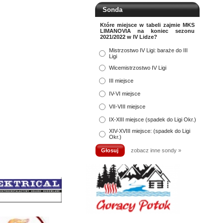
Sonda
Które miejsce w tabeli zajmie MKS
LIMANOVIA na koniec sezonu
2021/2022 w IV Lidze?
Mistrzostwo IV Ligi: baraże do III
Ligi
Wicemistrzostwo IV Ligi
III miejsce
IV-VI miejsce
VII-VIII miejsce
IX-XIII miejsce (spadek do Ligi Okr.)
XIV-XVIII miejsce: (spadek do Ligi
Okr.)
zobacz inne sondy »