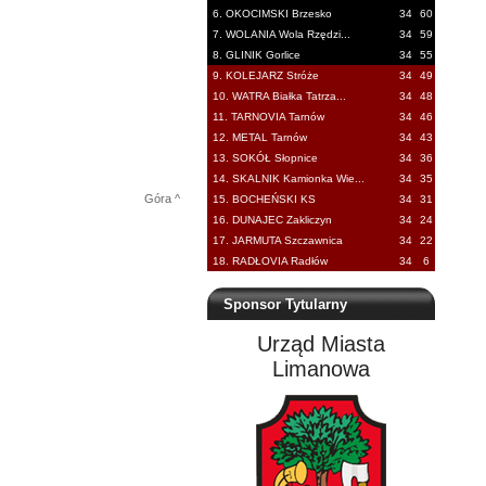
6. OKOCIMSKI Brzesko
34
60
7. WOLANIA Wola Rzędzi...
34
59
8. GLINIK Gorlice
34
55
9. KOLEJARZ Stróże
34
49
10. WATRA Białka Tatrza...
34
48
11. TARNOVIA Tarnów
34
46
12. METAL Tarnów
34
43
13. SOKÓŁ Słopnice
34
36
14. SKALNIK Kamionka Wie...
34
35
Góra ^
15. BOCHEŃSKI KS
34
31
16. DUNAJEC Zakliczyn
34
24
17. JARMUTA Szczawnica
34
22
18. RADŁOVIA Radłów
34
6
Sponsor Tytularny
Urząd Miasta
Limanowa