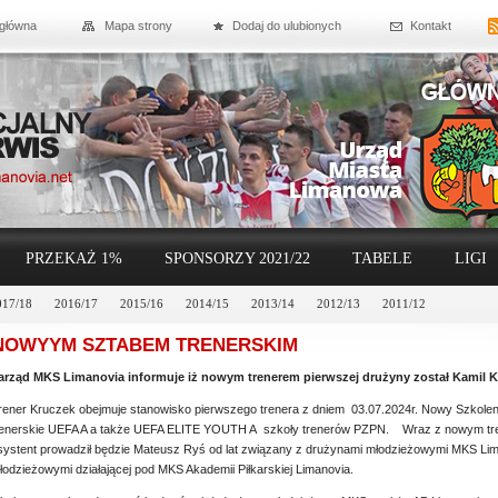
 główna
Mapa strony
Dodaj do ulubionych
Kontakt
PRZEKAŻ 1%
SPONSORZY 2021/22
TABELE
LIGI
017/18
2016/17
2015/16
2014/15
2013/14
2012/13
2011/12
 NOWYYM SZTABEM TRENERSKIM
arząd MKS Limanovia informuje iż nowym trenerem pierwszej drużyny został Kamil K
rener Kruczek obejmuje stanowisko pierwszego trenera z dniem 03.07.2024r. Nowy Szkolen
renerskie UEFA A a także UEFA ELITE YOUTH A szkoły trenerów PZPN. Wraz z nowym tre
systent prowadził będzie Mateusz Ryś od lat związany z drużynami młodzieżowymi MKS Lim
łodzieżowymi działającej pod MKS Akademii Piłkarskiej Limanovia.