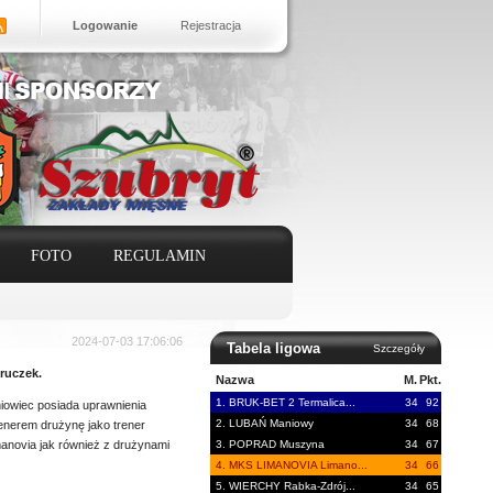
Logowanie
Rejestracja
FOTO
REGULAMIN
2024-07-03 17:06:06
Tabela ligowa
Szczegóły
ruczek.
Nazwa
M.
Pkt.
1. BRUK-BET 2 Termalica...
34
92
iowiec posiada uprawnienia
2. LUBAŃ Maniowy
34
68
nerem drużynę jako trener
anovia jak również z drużynami
3. POPRAD Muszyna
34
67
4. MKS LIMANOVIA Limano...
34
66
5. WIERCHY Rabka-Zdrój...
34
65