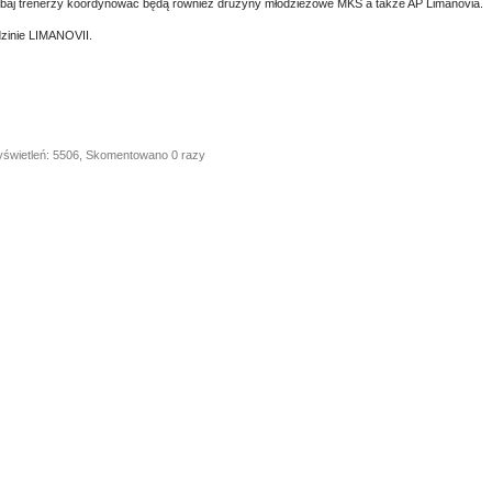
baj trenerzy koordynować będą również drużyny młodzieżowe MKS a także AP Limanovia.
zinie LIMANOVII.
yświetleń: 5506, Skomentowano 0 razy