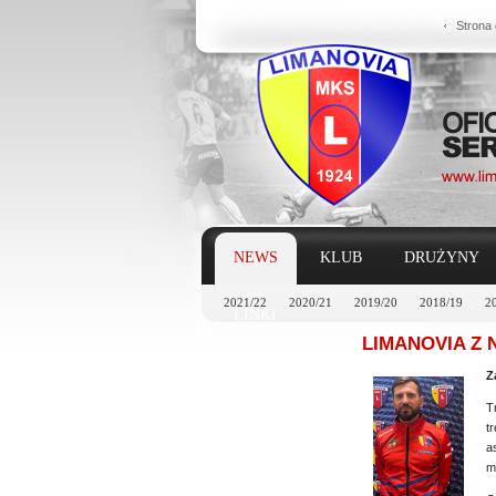
Strona
NEWS
KLUB
DRUŻYNY
2021/22
2020/21
2019/20
2018/19
2
LINKI
LIMANOVIA Z
Z
T
t
a
m