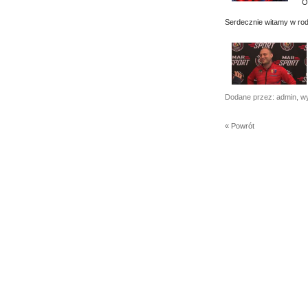
O
Serdecznie witamy w rod
Dodane przez: admin, w
« Powrót