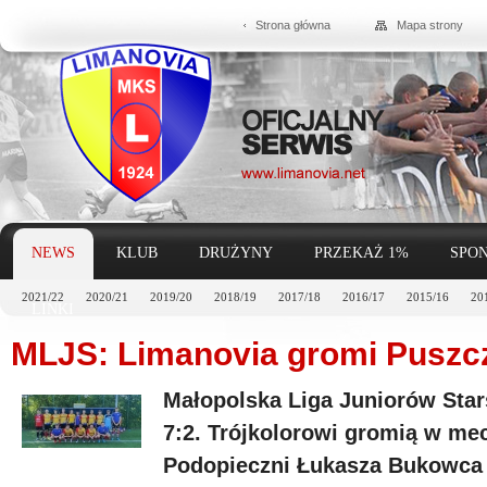
Strona główna
Mapa strony
NEWS
KLUB
DRUŻYNY
PRZEKAŻ 1%
SPON
2021/22
2020/21
2019/20
2018/19
2017/18
2016/17
2015/16
20
LINKI
MLJS: Limanovia gromi Puszc
Małopolska Liga Juniorów Stars
7:2. Trójkolorowi gromią w me
Podopieczni Łukasza Bukowca p